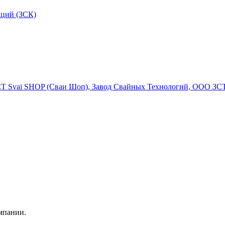
кций (ЗСК)
Svai SHOP (Сваи Шоп), Завод Свайных Технологий, ООО ЗС
мпании.