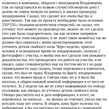
позвонил в компанию, общался с менеджером Владимиром,
(так он представился во всяком случае) обговорили цену (
далеко не самую низкую по рынку), и заказал процедуру
зондирования. Сказал, что сделает все очень быстро и
качественно. Так как по проекту необходимо было оголовки
250*250 с большим количеством отверстий, он сказал, что
уточнит этот момент на производстве, можно ли это сделать
(что уже было подозрительно, так как человек напрямую
занимается этим ежедневно, и не знает такие моменты) так же
должен был связаться с моим проектировщиком, чтоб
уточнить детали свайного поля. Через неделю, приехал
человек в оговоренное время по зондированию, скинули 2
фотографии с участка, и якобы они все сделали там (никакого
доказательства, что проводилась эта работа на участке, я не
увидел, одни слова)нагрубил еще на пустом месте ( но ради
справедливости надо сказать, позже перезвонил и извинился,
сказав, что был не прав). Владимир по факту зондирования
сказал, что можно вроде и 3 метра сваи, но и 4 было бы
неплохо, в общем никакой внятной информации я от него не
получил. За 2 недели так же не узнал информацию по поводу
оголовков, как обещал, не уточнил детали свайного поля.
Обещал рассчитать все и дать информацию, в итоге, не
перезвонил, не написал… на звонки не отвечает, писал ему на
вотсапп тоже нет ответа. В общем, кому будет полезна эта
информация, я бы посоветовал не связываться с компанией