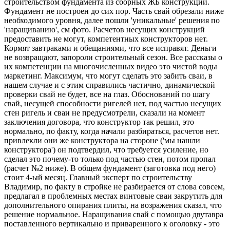
строительством фундамента из сборных ЖБ конструкций.
Фундамент не построен до сих пор. Часть свай обрезали ниже
необходимого уровня, далее пошли 'уникальные' решения по
'наращиванию', см фото. Расчетов несущих конструкций
предоставить не могут, компетентных конструкторов нет.
Кормят завтраками и обещаниями, что все исправят. Деньги
не возвращают, запороли строительный сезон. Все рассказы о
их компетенции на многочисленных видео это чистой воды
маркетинг. Максимум, что могут сделать это забить сваи, в
нашем случае и с этим справились частично, динамической
проверки свай не будет, все на глаз. Обоснований по шагу
свай, несущей способности ригелей нет, под частью несущих
стен ригель и сваи не предусмотрели, сказали на момент
заключения договора, что конструктор так решил, это
нормально, по факту, когда начали разбираться, расчетов нет.
привлекли они же конструктора на стороне ('мы нашли
конструктора') он подтвердил, что требуется усиление, но
сделал это почему-то только под частью стен, потом пропал
(расчет №2 ниже). В общем фундамент (заготовка под него)
стоит 4-ый месяц. Главный эксперт по строительству
Владимир, по факту в стройке не разбирается от слова совсем,
предлагал в проблемных местах винтовые сваи закрутить для
дополнительного опирания плиты, на возражения сказал, что
решение нормальное. Наращивания свай с помощью двутавра
поставленного вертикально и приваренного к оголовку - это