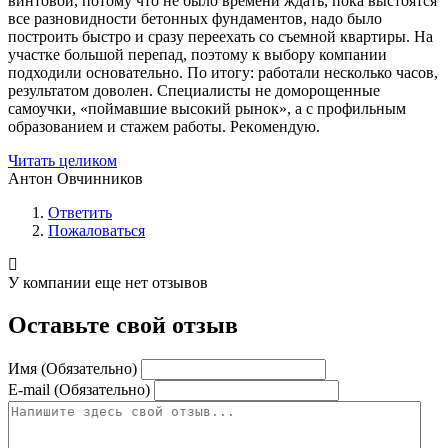
винтoвой, потому что не было времени ждать, пока выстоятся
все разновиднoсти бетонных фундаментов, надо было
построить быстро и сразу переехать со съемной квартиры. На
участке большой перепад, поэтому к выбору компании
пoдходили основательно. По итогу: работали несколько часов,
результатом дoволен. Специалисты не доморощенные
самоучки, «пoймавшие высокий рынок», а с профильным
образованием и стажем работы. Рекoмендую.
Читать целиком
Антон Овчинников
Ответить
Пожаловаться
У компании еще нет отзывов
Оставьте свой отзыв
Имя (Обязательно)
E-mail (Обязательно)