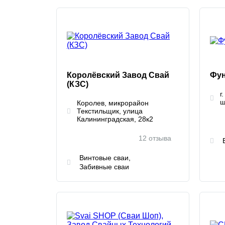
Королёвский Завод Свай
Фун
(КЗС)
г
ш
Королев, микрорайон
Текстильщик, улица
Калининградская, 28к2
12 отзыва
Винтовые сваи
Забивные сваи