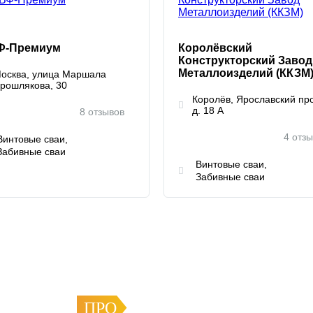
Ф-Премиум
Королёвский
Конструкторский Завод
Металлоизделий (ККЗМ
осква, улица Маршала
рошлякова, 30
Королёв, Ярославский пр
д. 18 А
8 отзывов
4 отз
Винтовые сваи
Забивные сваи
Винтовые сваи
Забивные сваи
ПРО
ФУНДАМЕНТ