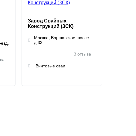
Завод Свайных
Конструкций (ЗСК)
)
Москва, Варшавское шоссе
д.33
оезд,
3 отзыва
ыва
Винтовые сваи