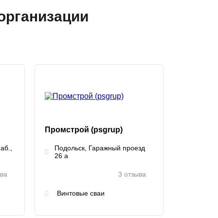
организации
Промстрой (psgrup)
аб.,
Подольск, Гаражный проезд
26 а
ыва
3 отзыва
Винтовые сваи