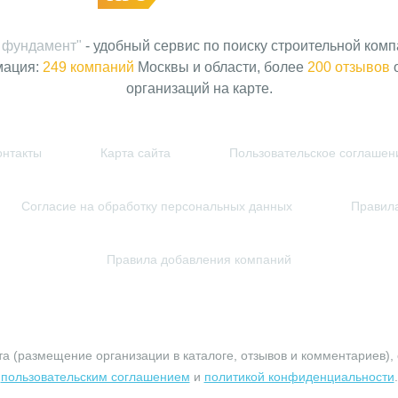
 фундамент"
- удобный сервис по поиску строительной комп
мация:
249 компаний
Москвы и области, более
200 отзывов
о
организаций на карте.
онтакты
Карта сайта
Пользовательское соглашен
Согласие на обработку персональных данных
Правила
Правила добавления компаний
© 2010-2026 profundament.moscow. Все права защищены.
а (размещение организации в каталоге, отзывов и комментариев), 
пользовательским соглашением
и
политикой конфиденциальности
.